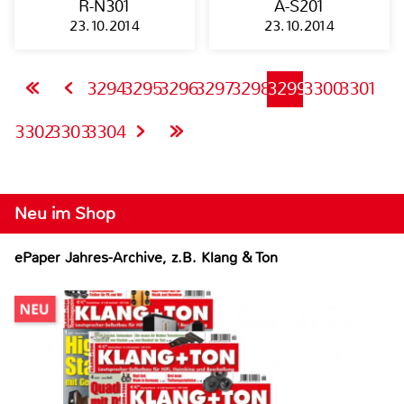
R-N301
A-S201
23.10.2014
23.10.2014
3294
3295
3296
3297
3298
3299
3300
3301
3302
3303
3304
Neu im Shop
ePaper Jahres-Archive, z.B. Klang & Ton