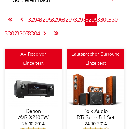
Sortieren nach
3294
3295
3296
3297
3298
3299
3300
3301
3302
3303
3304
AV-Receiver
Lautsprecher Surround
Einzeltest
Einzeltest
Denon
Polk Audio
AVR-X2100W
RTi-Serie 5.1-Set
25.10.2014
24.10.2014