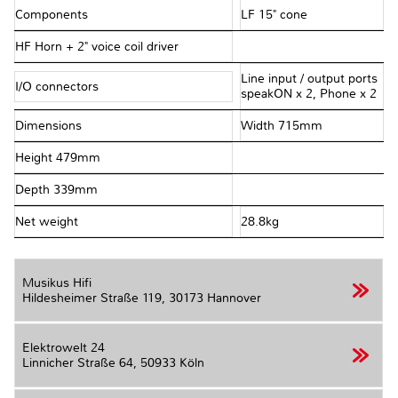
Components
LF 15" cone
HF Horn + 2" voice coil driver
Line input / output ports
I/O connectors
speakON x 2, Phone x 2
Dimensions
Width 715mm
Height 479mm
Depth 339mm
Net weight
28.8kg
Musikus Hifi
Hildesheimer Straße 119,
30173 Hannover
Elektrowelt 24
Linnicher Straße 64,
50933 Köln