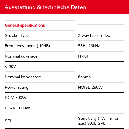
Ausstattung & technische Daten
General specifications
Speaker type
2-way bass-reflex
Frequency range (-10dB)
55Hz-16kHz
Nominal coverage
H 40H
V 90V
Nominal impedance
8ohms
Power rating
NOISE 250W
PGM 500W
PEAK 1000W
Sensitivity (1W; 1m on
SPL
axis) 99dB SPL