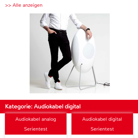
>> Alle anzeigen
Kategorie: Audiokabel digital
Audiokabel analog
Audiokabel digital
Serientest
Serientest