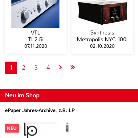
VTL
Synthesis
TL-2.5i
Metropolis NYC 100i
07.11.2020
02.10.2020
1
2
3
4
Neu im Shop
ePaper Jahres-Archive, z.B. LP