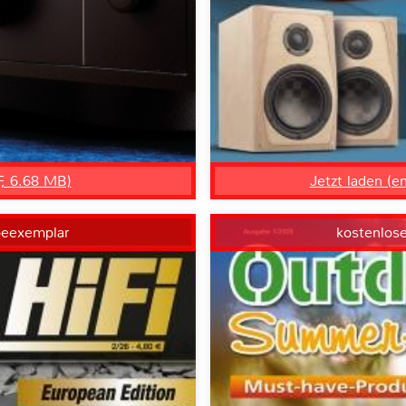
F, 6.68 MB)
Jetzt laden (e
beexemplar
kostenlos