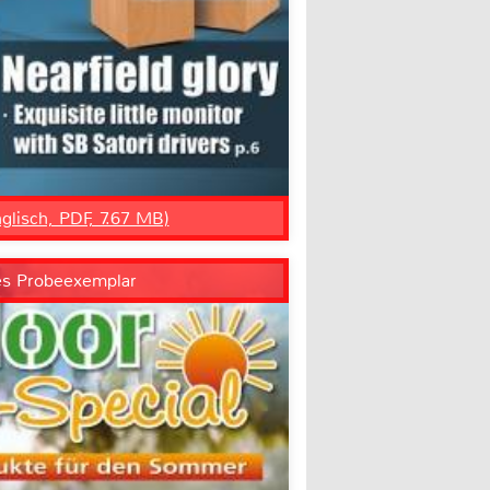
nglisch, PDF, 7.67 MB)
es Probeexemplar