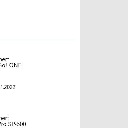
bert
Go! ONE
11.2022
bert
Pro SP-500