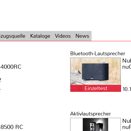
zugsquelle
Kataloge
Videos
News
Bluetooth-Lautsprecher
Nu
-4000RC
nu
2
Einzeltest
10.
Aktivlautsprecher
Nu
-8500 RC
nu