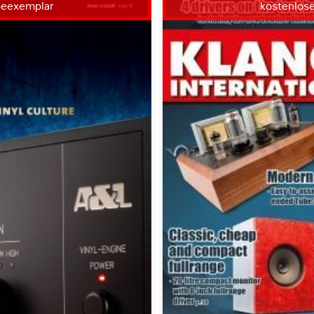
beexemplar
kostenlos