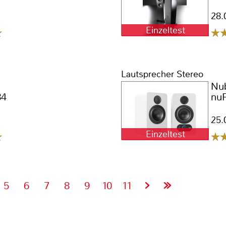
28.
Einzeltest
Lautsprecher Stereo
Nu
84
nu
25.
Einzeltest
5
6
7
8
9
10
11