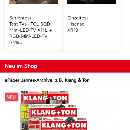
Serientest
Einzeltest
Test TVs · TCL SQD-
Hisense
Mini-LED-TV X11L +
XR10
RGB-Mini-LED-TV
RM9L
Neu im Shop
ePaper Jahres-Archive, z.B. Klang & Ton