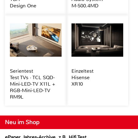
Design One
M-500.4MD
Serientest
Einzeltest
Test TVs · TCL SQD-
Hisense
Mini-LED-TV X11L +
XR10
RGB-Mini-LED-TV
RM9L
Neu im Shop
ePaper Jahres-Archive, z.B. Hifi Test