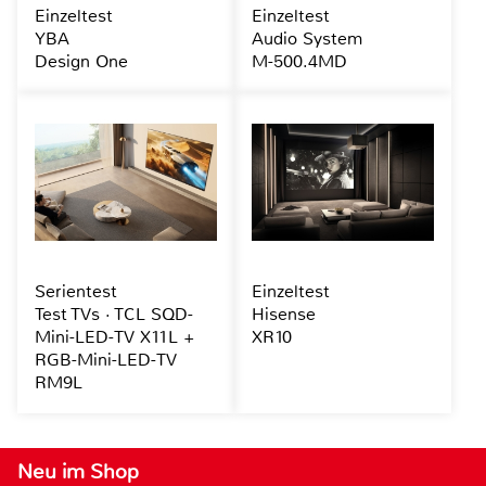
Einzeltest
Einzeltest
YBA
Audio System
Design One
M-500.4MD
Serientest
Einzeltest
Test TVs · TCL SQD-
Hisense
Mini-LED-TV X11L +
XR10
RGB-Mini-LED-TV
RM9L
Neu im Shop