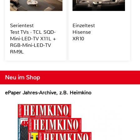
Serientest
Einzeltest
Test TVs · TCL SQD-
Hisense
Mini-LED-TV X11L +
XR10
RGB-Mini-LED-TV
RM9L
Neu im Shop
ePaper Jahres-Archive, z.B. Heimkino