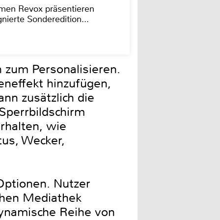
men Revox präsentieren
nierte Sonderedition...
n zum Personalisieren.
eneffekt hinzufügen,
nn zusätzlich die
 Sperrbildschirm
erhalten, wie
tus, Wecker,
Optionen. Nutzer
ichen Mediathek
dynamische Reihe von