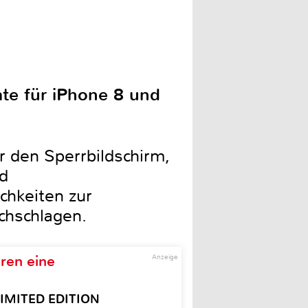
ate für iPhone 8 und
r den Sperrbildschirm,
nd
hkeiten zur
achschlagen.
ren eine
Anzeige
– LIMITED EDITION