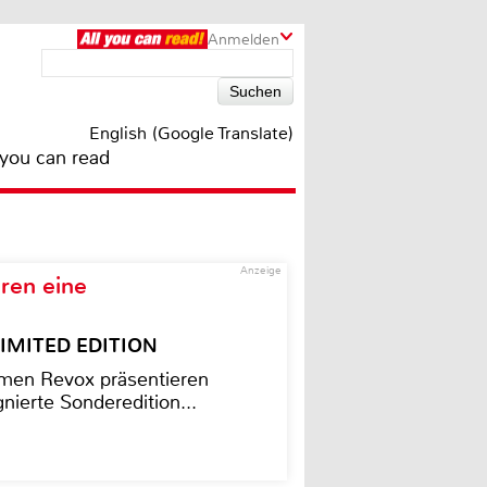
Anmelden
English (Google Translate)
 you can read
Anzeige
ren eine
– LIMITED EDITION
men Revox präsentieren
nierte Sonderedition...