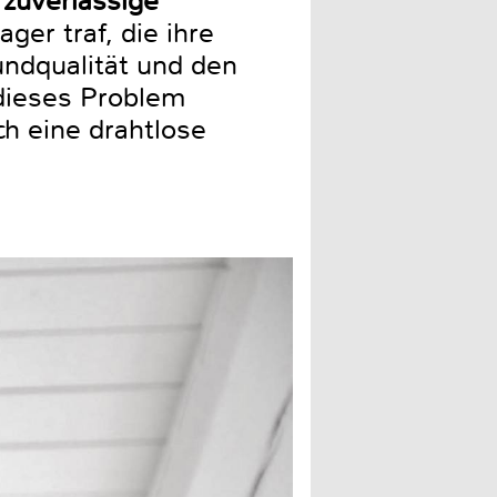
 zuverlässige
ger traf, die ihre
undqualität und den
dieses Problem
h eine drahtlose