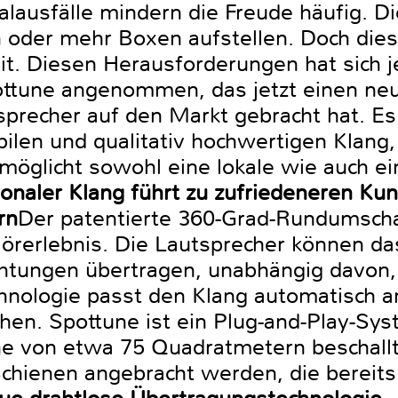
alausfälle mindern die Freude häufig. Di
 oder mehr Boxen aufstellen. Doch dies 
. Diesen Herausforderungen hat sich je
tune angenommen, das jetzt einen neu
precher auf den Markt gebracht hat. Es 
abilen und qualitativ hochwertigen Klang,
möglicht sowohl eine lokale wie auch ei
onaler Klang führt zu zufriedeneren K
rn
Der patentierte 360-Grad-Rundumschal
rerlebnis. Die Lautsprecher können d
chtungen übertragen, unabhängig davon,
hnologie passt den Klang automatisch a
en. Spottune ist ein Plug-and-Play-Sys
che von etwa 75 Quadratmetern beschall
Schienen angebracht werden, die bereits