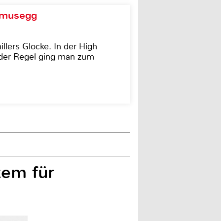
d musegg
illers Glocke. In der High
In der Regel ging man zum
tem für