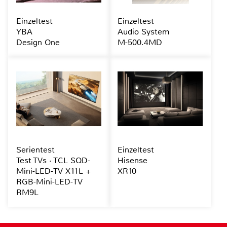
Einzeltest
Einzeltest
YBA
Audio System
Design One
M-500.4MD
Serientest
Einzeltest
Test TVs · TCL SQD-
Hisense
Mini-LED-TV X11L +
XR10
RGB-Mini-LED-TV
RM9L