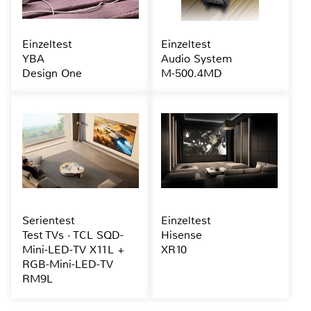
Einzeltest
Einzeltest
YBA
Audio System
Design One
M-500.4MD
Serientest
Einzeltest
Test TVs · TCL SQD-
Hisense
Mini-LED-TV X11L +
XR10
RGB-Mini-LED-TV
RM9L