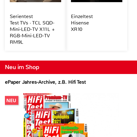
Serientest
Einzeltest
Test TVs · TCL SQD-
Hisense
Mini-LED-TV X11L +
XR10
RGB-Mini-LED-TV
RM9L
Neu im Shop
ePaper Jahres-Archive, z.B. Hifi Test