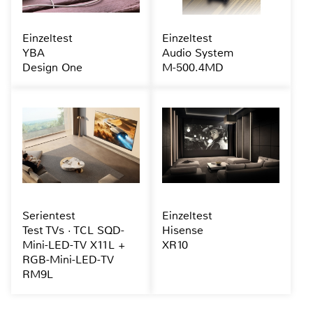
Einzeltest
Einzeltest
YBA
Audio System
Design One
M-500.4MD
Serientest
Einzeltest
Test TVs · TCL SQD-
Hisense
Mini-LED-TV X11L +
XR10
RGB-Mini-LED-TV
RM9L