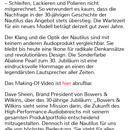
– Schleifen, Lackieren und Polieren nicht
mitgerechnet. So verwundert es kaum, dass die
Nachfrage in der 30-jährigen Geschichte der
Nautilus das Angebot stets überstieg. Die Wartezeit
für ein neues Modell beträgt derzeit gut zwei Jahre.
Der Klang und die Optik der Nautilus sind mit
keinem anderen Audioprodukt vergleichbar. Sie
bleibt bis heute eine Ikone für radikale Denkansätze
und revolutionäres Design. Die Sonderfarbe
Abalone Pearl zum 30. Jubiläum ist eine
eindrucksvolle Hommage an einen der
legendärsten Lautsprecher aller Zeiten.
Das Making-Of-Video ist
hier
abrufbar.
Dave Sheen, Brand President von Bowers &
Wilkins, über das 30-jährige Jubiläum: „Bowers &
Wilkins sieht seine Mission darin, die Zukunft des
High-Performance-Audiobereichs mit seinem
gesamten Produktportfolio entscheidend
mitzugestalten. Dennoch ist die Nautilus für uns
alle von höchster Bedeutung. Sie steht für alles,