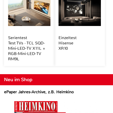
Serientest
Einzeltest
Test TVs · TCL SQD-
Hisense
Mini-LED-TV X11L +
XR10
RGB-Mini-LED-TV
RM9L
Neu im Shop
ePaper Jahres-Archive, z.B. Heimkino