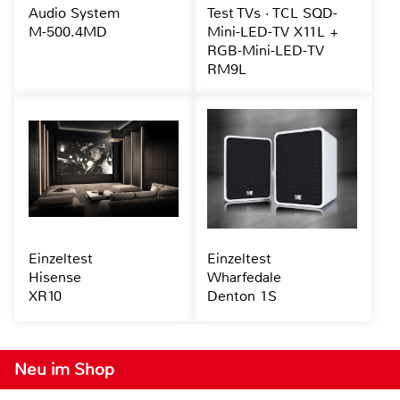
Audio System
Test TVs · TCL SQD-
M-500.4MD
Mini-LED-TV X11L +
RGB-Mini-LED-TV
RM9L
Einzeltest
Einzeltest
Hisense
Wharfedale
XR10
Denton 1S
Neu im Shop