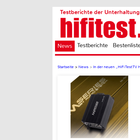
Testberichte der Unterhaltung
Testberichte
Bestenlist
News
Startseite
>
News
>
In der neuen „HiFi Test TV