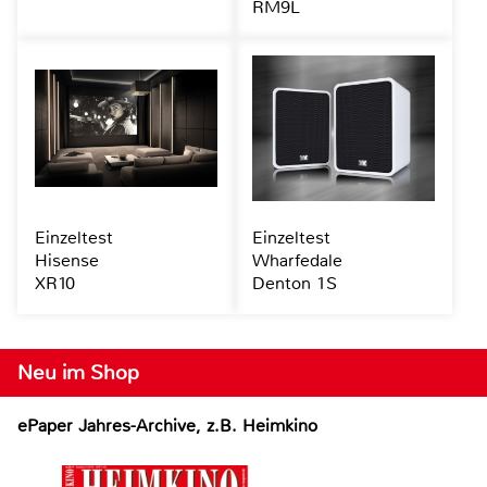
RM9L
Einzeltest
Einzeltest
Hisense
Wharfedale
XR10
Denton 1S
Neu im Shop
ePaper Jahres-Archive, z.B. Heimkino