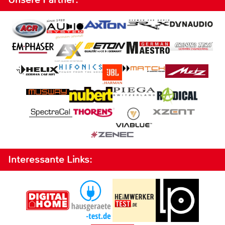
Interessante Links: