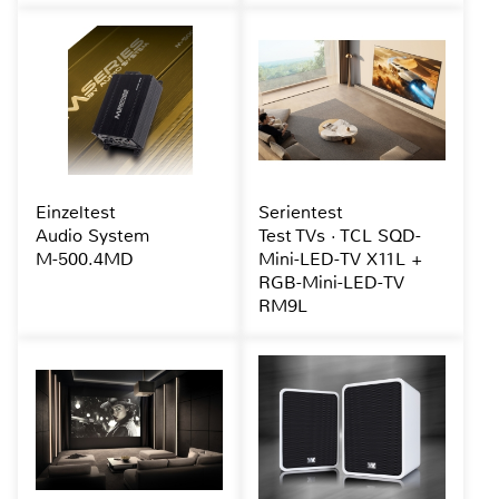
Einzeltest
Serientest
Audio System
Test TVs · TCL SQD-
M-500.4MD
Mini-LED-TV X11L +
RGB-Mini-LED-TV
RM9L