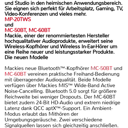
und Studio in den heimischen Anwendungsbereich.
Sie eignen sich perfekt für Arbeitsplatz, Gaming, TV,
Video-Konferenzen und vieles mehr.
MP-20TWS
und
MC-50BT, MC-60BT
Mackie, einer der renommiertesten Hersteller
hochqualitativer Audioprodukte, erweitert seine
Wireless-Kopfhörer und Wireless In-Ear-Hörer um
eine Reihe neuer und leistungsstarker Produkte.
Die neuen Modelle
Mackies neue Bluetooth™-Kopfhörer
MC-50BT
und
MC-60BT
vereinen praktische Freihand-Bedienung
mit überragender Audioqualität. Beide Modelle
verfügen über Mackies MIS™ Wide-Band Active
Noise-Cancelling. Bluetooth 5.0 sorgt für größere
Reichweite bei weniger Dropouts. Der MC-60BT
bietet zudem 24-Bit HD-Audio und extrem niedrige
Latenz dank QCC aptX™-Support. Ein Ambient-
Modus erlaubt das Mithören der
Umgebungsgeräusche. Zwei verschiedene
Signalquellen lassen sich gleichzeitig anschließen.