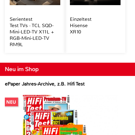
Serientest
Einzeltest
Test TVs · TCL SQD-
Hisense
Mini-LED-TV X11L +
XR10
RGB-Mini-LED-TV
RM9L
Neu im Shop
ePaper Jahres-Archive, z.B. Hifi Test