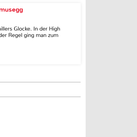
d musegg
illers Glocke. In der High
In der Regel ging man zum