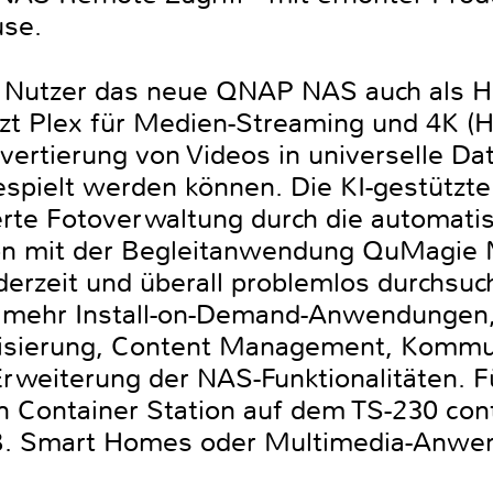
use.
n Nutzer das neue QNAP NAS auch als 
zt Plex für Medien-Streaming und 4K (H.
ertierung von Videos in universelle Dat
spielt werden können. Die KI-gestützt
ierte Fotoverwaltung durch die automati
ion mit der Begleitanwendung QuMagie
erzeit und überall problemlos durchsuch
mehr Install-on-Demand-Anwendungen, e
nisierung, Content Management, Kommu
Erweiterung der NAS-Funktionalitäten. F
on Container Station auf dem TS-230 cont
. Smart Homes oder Multimedia-Anwend