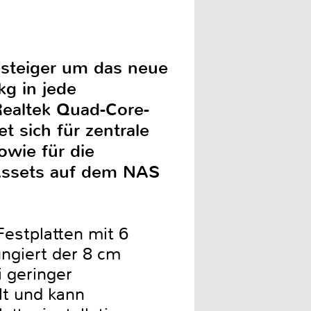
nsteiger um das neue
kg in jede
ealtek Quad-Core-
sich für zentrale
owie für die
 Assets auf dem NAS
estplatten mit 6
ngiert der 8 cm
i geringer
lt und kann