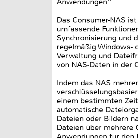
Anwendungen.“
Das Consumer-NAS ist 
umfassende Funktionen
Synchronisierung und 
regelmäßig Windows- o
Verwaltung und Dateifr
von NAS-Daten in der 
Indem das NAS mehrere 
verschlüsselungsbasiert
einem bestimmten Zeitr
automatische Dateiorga
Dateien oder Bildern n
Dateien über mehrere 
Anwendungen für den N