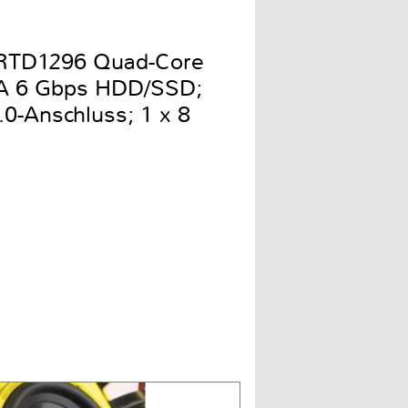
k RTD1296 Quad-Core
ATA 6 Gbps HDD/SSD;
0-Anschluss; 1 x 8