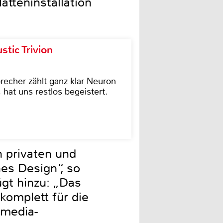
tteninstallation
tic Trivion
cher zählt ganz klar Neuron
hat uns restlos begeistert.
 privaten und
es Design“, so
gt hinzu: „Das
komplett für die
imedia-