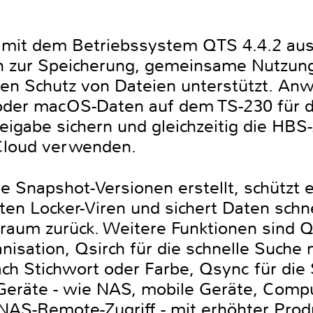
mit dem Betriebssystem QTS 4.4.2 ausg
 zur Speicherung, gemeinsame Nutzung
den Schutz von Dateien unterstützt. An
der macOS-Daten auf dem TS-230 für di
eigabe sichern und gleichzeitig die HBS
Cloud verwenden.
Snapshot-Versionen erstellt, schützt e
en Locker-Viren und sichert Daten schne
aum zurück. Weitere Funktionen sind Qfi
nisation, Qsirch für die schnelle Suche
ach Stichwort oder Farbe, Qsync für die
Geräte - wie NAS, mobile Geräte, Comp
AS-Remote-Zugriff - mit erhöhter Produ