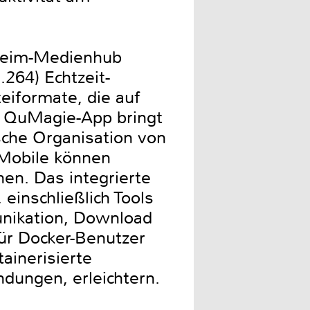
Heim-Medienhub
264) Echtzeit-
eiformate, die auf
e QuMagie-App bringt
sche Organisation von
 Mobile können
en. Das integrierte
inschließlich Tools
nikation, Download
ür Docker-Benutzer
ainerisierte
ungen, erleichtern.