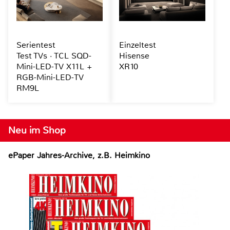
Serientest
Einzeltest
Test TVs · TCL SQD-
Hisense
Mini-LED-TV X11L +
XR10
RGB-Mini-LED-TV
RM9L
Neu im Shop
ePaper Jahres-Archive, z.B. Heimkino