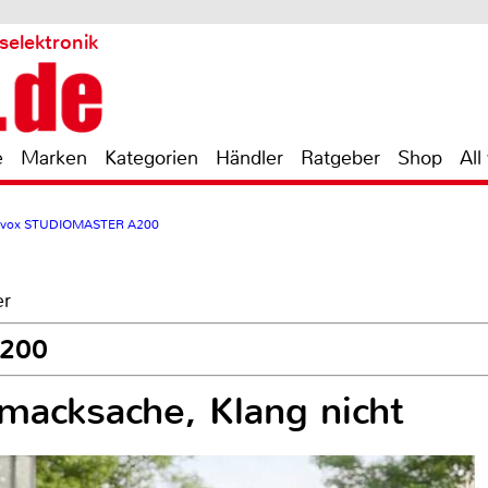
selektronik
e
Marken
Kategorien
Händler
Ratgeber
Shop
All
vox STUDIOMASTER A200
er
A200
macksache, Klang nicht