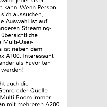
 wählt jeder User
ren kann. Wenn Person
r sich aussuchen,
ie Auswahl ist auf
 anderen Streaming-
übersichtliche
 Multi-User-
es ist neben dem
x A100. Interessant
ender als Favoriten
rt werden!
ht auch die
 Genre oder Quelle
x Multi-Room immer
 man mit mehreren A200