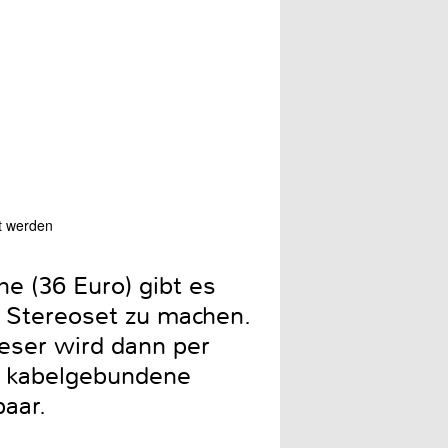
gt werden
Der Revox A200 ist in Sc
e (36 Euro) gibt es
 Stereoset zu machen.
eser wird dann per
r kabelgebundene
opaar.