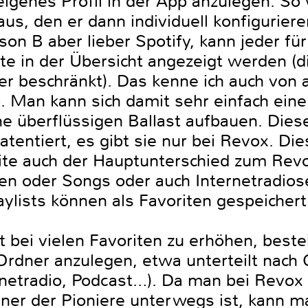
 eigenes Profil in der App anzulegen. So
aus, den er dann individuell konfigurie
rson B aber lieber Spotify, kann jeder fü
e in der Übersicht angezeigt werden (d
zer beschränkt). Das kenne ich auch von
 Man kann sich damit sehr einfach eine 
e überflüssigen Ballast aufbauen. Diese
patentiert, es gibt sie nur bei Revox. Di
ite auch der Hauptunterschied zum Revo
ben oder Songs oder auch Internetradios
aylists können als Favoriten gespeiche
t bei vielen Favoriten zu erhöhen, beste
-Ordner anzulegen, etwa unterteilt nach
ernetradio, Podcast…). Da man bei Revo
einer der Pioniere unterwegs ist, kann