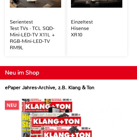
Serientest
Einzeltest
Test TVs · TCL SQD-
Hisense
Mini-LED-TV X11L +
XR10
RGB-Mini-LED-TV
RM9L
Neu im Shop
ePaper Jahres-Archive, z.B. Klang & Ton