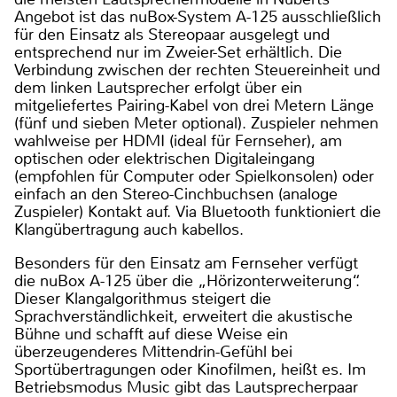
Angebot ist das nuBox-System A-125 ausschließlich
für den Einsatz als Stereopaar ausgelegt und
entsprechend nur im Zweier-Set erhältlich. Die
Verbindung zwischen der rechten Steuereinheit und
dem linken Lautsprecher erfolgt über ein
mitgeliefertes Pairing-Kabel von drei Metern Länge
(fünf und sieben Meter optional). Zuspieler nehmen
wahlweise per HDMI (ideal für Fernseher), am
optischen oder elektrischen Digitaleingang
(empfohlen für Computer oder Spielkonsolen) oder
einfach an den Stereo-Cinchbuchsen (analoge
Zuspieler) Kontakt auf. Via Bluetooth funktioniert die
Klangübertragung auch kabellos.
Besonders für den Einsatz am Fernseher verfügt
die nuBox A-125 über die „Hörizonterweiterung“.
Dieser Klangalgorithmus steigert die
Sprachverständlichkeit, erweitert die akustische
Bühne und schafft auf diese Weise ein
überzeugenderes Mittendrin-Gefühl bei
Sportübertragungen oder Kinofilmen, heißt es. Im
Betriebsmodus Music gibt das Lautsprecherpaar