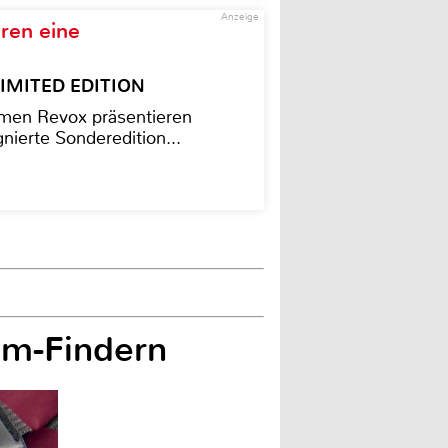
Anzeige
ren eine
– LIMITED EDITION
men Revox präsentieren
nierte Sonderedition...
em-Findern