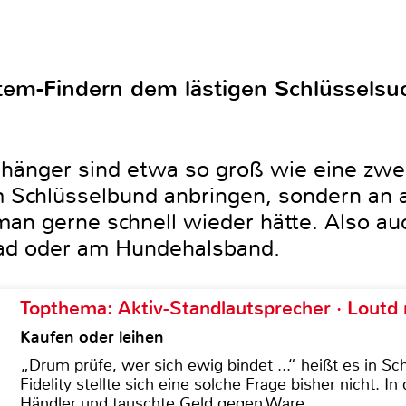
tem-Findern dem lästigen Schlüsselsu
nhänger sind etwa so groß wie eine zw
am Schlüsselbund anbringen, sondern an
an gerne schnell wieder hätte. Also au
rad oder am Hundehalsband.
Topthema: Aktiv-Standlautsprecher · Lout
Kaufen oder leihen
„Drum prüfe, wer sich ewig bindet ...“ heißt es in Sch
Fidelity stellte sich eine solche Frage bisher nicht. 
Händler und tauschte Geld gegen Ware.