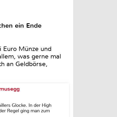
chen ein Ende
ei Euro Münze und
 allem, was gerne mal
ch an Geldbörse,
d musegg
illers Glocke. In der High
In der Regel ging man zum