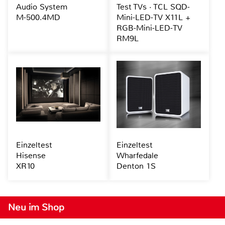
Audio System
Test TVs · TCL SQD-
M-500.4MD
Mini-LED-TV X11L +
RGB-Mini-LED-TV
RM9L
Einzeltest
Einzeltest
Hisense
Wharfedale
XR10
Denton 1S
Neu im Shop