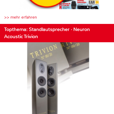
>> mehr erfahren
Topthema: Standlautsprecher · Neuron
Acoustic Trivion