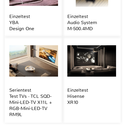
Einzeltest
Einzeltest
YBA
Audio System
Design One
M-500.4MD
Serientest
Einzeltest
Test TVs · TCL SQD-
Hisense
Mini-LED-TV X11L +
XR10
RGB-Mini-LED-TV
RM9L