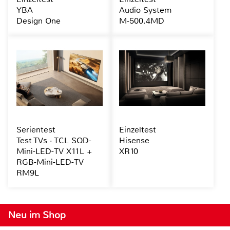
YBA
Audio System
Design One
M-500.4MD
Serientest
Einzeltest
Test TVs · TCL SQD-
Hisense
Mini-LED-TV X11L +
XR10
RGB-Mini-LED-TV
RM9L
Neu im Shop