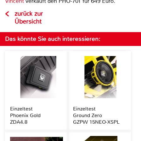
Vincent
verkauft den PHO-701 für 649 Euro.
zurück zur
Übersicht
Das könnte Sie auch interessieren:
Einzeltest
Einzeltest
Phoenix Gold
Ground Zero
ZDA4.8
GZPW 15NEO-XSPL