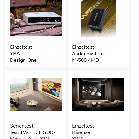
Einzeltest
Einzeltest
YBA
Audio System
Design One
M-500.4MD
Serientest
Einzeltest
Test TVs · TCL SQD-
Hisense
Mini-LED-TV X11L +
XR10