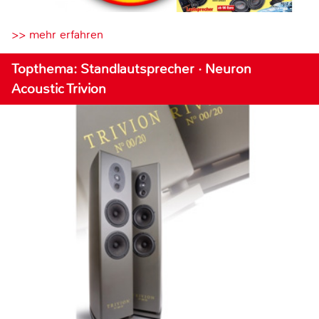
>> mehr erfahren
Topthema: Standlautsprecher · Neuron
Acoustic Trivion