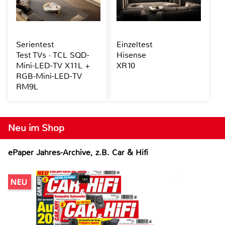
Serientest
Einzeltest
Test TVs · TCL SQD-
Hisense
Mini-LED-TV X11L +
XR10
RGB-Mini-LED-TV
RM9L
Neu im Shop
ePaper Jahres-Archive, z.B. Car & Hifi