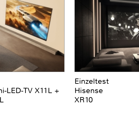
Einzeltest
ni-LED-TV X11L +
Hisense
L
XR10