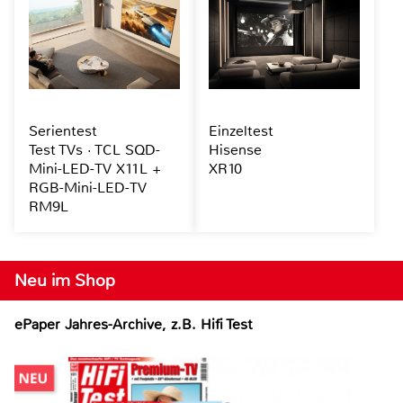
Serientest
Einzeltest
Test TVs · TCL SQD-
Hisense
Mini-LED-TV X11L +
XR10
RGB-Mini-LED-TV
RM9L
Neu im Shop
ePaper Jahres-Archive, z.B. Hifi Test