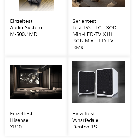
Einzeltest
Serientest
Audio System
Test TVs · TCL SQD-
M-500.4MD
Mini-LED-TV X11L +
RGB-Mini-LED-TV
RM9L
Einzeltest
Einzeltest
Hisense
Wharfedale
XR10
Denton 1S