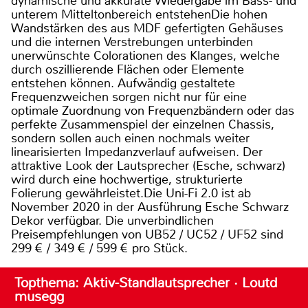
dynamische und akkurate Wiedergabe im Bass- und
unterem Mitteltonbereich entstehenDie hohen
Wandstärken des aus MDF gefertigten Gehäuses
und die internen Verstrebungen unterbinden
unerwünschte Colorationen des Klanges, welche
durch oszillierende Flächen oder Elemente
entstehen können. Aufwändig gestaltete
Frequenzweichen sorgen nicht nur für eine
optimale Zuordnung von Frequenzbändern oder das
perfekte Zusammenspiel der einzelnen Chassis,
sondern sollen auch einen nochmals weiter
linearisierten Impedanzverlauf aufweisen. Der
attraktive Look der Lautsprecher (Esche, schwarz)
wird durch eine hochwertige, strukturierte
Folierung gewährleistet.Die Uni-Fi 2.0 ist ab
November 2020 in der Ausführung Esche Schwarz
Dekor verfügbar. Die unverbindlichen
Preisempfehlungen von UB52 / UC52 / UF52 sind
299 € / 349 € / 599 € pro Stück.
Topthema: Aktiv-Standlautsprecher · Loutd
musegg