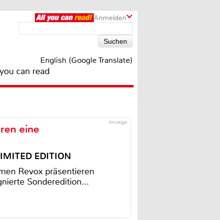
Anmelden
English (Google Translate)
 you can read
Anzeige
ren eine
– LIMITED EDITION
men Revox präsentieren
nierte Sonderedition...