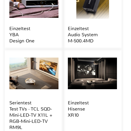
Einzeltest
Einzeltest
YBA
Audio System
Design One
M-500.4MD
Serientest
Einzeltest
Test TVs · TCL SQD-
Hisense
Mini-LED-TV X11L +
XR10
RGB-Mini-LED-TV
RM9L