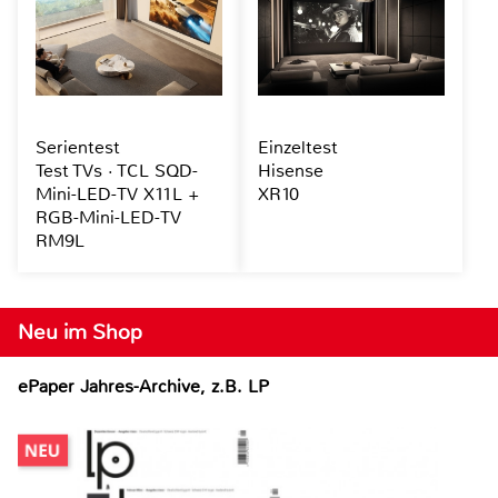
Serientest
Einzeltest
Test TVs · TCL SQD-
Hisense
Mini-LED-TV X11L +
XR10
RGB-Mini-LED-TV
RM9L
Neu im Shop
ePaper Jahres-Archive, z.B. LP