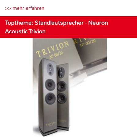
>> mehr erfahren
Topthema: Standlautsprecher · Neuron
Acoustic Trivion