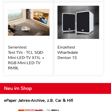
Serientest
Einzeltest
Test TVs · TCL SQD-
Wharfedale
Mini-LED-TV X11L +
Denton 1S
RGB-Mini-LED-TV
RM9L
Neu im Shop
ePaper Jahres-Archive, z.B. Car & Hifi