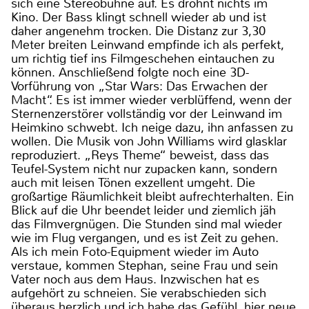
sich eine Stereobühne auf. Es dröhnt nichts im
Kino. Der Bass klingt schnell wieder ab und ist
daher angenehm trocken. Die Distanz zur 3,30
Meter breiten Leinwand empfinde ich als perfekt,
um richtig tief ins Filmgeschehen eintauchen zu
können. Anschließend folgte noch eine 3D-
Vorführung von „Star Wars: Das Erwachen der
Macht“. Es ist immer wieder verblüffend, wenn der
Sternenzerstörer vollständig vor der Leinwand im
Heimkino schwebt. Ich neige dazu, ihn anfassen zu
wollen. Die Musik von John Williams wird glasklar
reproduziert. „Reys Theme“ beweist, dass das
Teufel-System nicht nur zupacken kann, sondern
auch mit leisen Tönen exzellent umgeht. Die
großartige Räumlichkeit bleibt aufrechterhalten. Ein
Blick auf die Uhr beendet leider und ziemlich jäh
das Filmvergnügen. Die Stunden sind mal wieder
wie im Flug vergangen, und es ist Zeit zu gehen.
Als ich mein Foto-Equipment wieder im Auto
verstaue, kommen Stephan, seine Frau und sein
Vater noch aus dem Haus. Inzwischen hat es
aufgehört zu schneien. Sie verabschieden sich
überaus herzlich und ich habe das Gefühl, hier neue