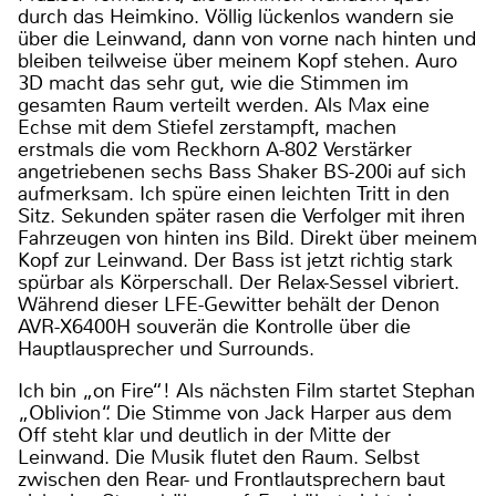
durch das Heimkino. Völlig lückenlos wandern sie
über die Leinwand, dann von vorne nach hinten und
bleiben teilweise über meinem Kopf stehen. Auro
3D macht das sehr gut, wie die Stimmen im
gesamten Raum verteilt werden. Als Max eine
Echse mit dem Stiefel zerstampft, machen
erstmals die vom Reckhorn A-802 Verstärker
angetriebenen sechs Bass Shaker BS-200i auf sich
aufmerksam. Ich spüre einen leichten Tritt in den
Sitz. Sekunden später rasen die Verfolger mit ihren
Fahrzeugen von hinten ins Bild. Direkt über meinem
Kopf zur Leinwand. Der Bass ist jetzt richtig stark
spürbar als Körperschall. Der Relax-Sessel vibriert.
Während dieser LFE-Gewitter behält der Denon
AVR-X6400H souverän die Kontrolle über die
Hauptlausprecher und Surrounds.
Ich bin „on Fire“! Als nächsten Film startet Stephan
„Oblivion“. Die Stimme von Jack Harper aus dem
Off steht klar und deutlich in der Mitte der
Leinwand. Die Musik flutet den Raum. Selbst
zwischen den Rear- und Frontlautsprechern baut