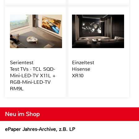
Serientest
Einzeltest
Test TVs · TCL SQD-
Hisense
Mini-LED-TV X11L +
XR10
RGB-Mini-LED-TV
RM9L
Neu im Shop
ePaper Jahres-Archive, z.B. LP