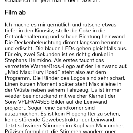
schaue ich mir jetzt mal in der Praxis an.
Film ab
Ich mache es mir gemütlich und rutsche etwas
tiefer in den Kinositz, stelle die Coke in die
Getränkehalterung und schaue Richtung Leinwand.
Die Deckenbeleuchtung dimmt langsam herunter
und erlischt. Die blauen LEDs gehen gleichfalls aus.
Für ein, zwei Sekunden ist es richtig dunkel in
Stephans Heimkino. Als erstes taucht das
verrostete Warner-Bros.-Logo auf der Leinwand auf.
„Mad Max: Fury Road“ steht also auf dem
Programm. Die Ränder des Logos sind sehr scharf.
Einen kurzen Moment später steht Max alleine in
der Wüste neben seinem Fahrzeug. Es ist immer
wieder beeindruckend mit welcher Klarheit der
Sony VPL-HW45ES Bilder auf die Leinwand
projiziert. Sogar feine Sandkörner sind
auszumachen. Es ist kein Fliegengitter zu sehen,
keine störende Gewebestruktur der Leinwand.
Jetzt schwirren Stimmen im Kopf von Max umher.
Präziser formuliert, die Stimmen wandern quer