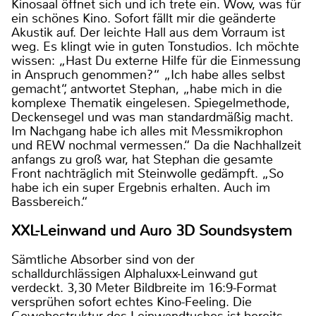
Kinosaal öffnet sich und ich trete ein. Wow, was für
ein schönes Kino. Sofort fällt mir die geänderte
Akustik auf. Der leichte Hall aus dem Vorraum ist
weg. Es klingt wie in guten Tonstudios. Ich möchte
wissen: „Hast Du externe Hilfe für die Einmessung
in Anspruch genommen?“ „Ich habe alles selbst
gemacht“, antwortet Stephan, „habe mich in die
komplexe Thematik eingelesen. Spiegelmethode,
Deckensegel und was man standardmäßig macht.
Im Nachgang habe ich alles mit Messmikrophon
und REW nochmal vermessen.“ Da die Nachhallzeit
anfangs zu groß war, hat Stephan die gesamte
Front nachträglich mit Steinwolle gedämpft. „So
habe ich ein super Ergebnis erhalten. Auch im
Bassbereich.“
XXL-Leinwand und Auro 3D Soundsystem
Sämtliche Absorber sind von der
schalldurchlässigen Alphaluxx-Leinwand gut
verdeckt. 3,30 Meter Bildbreite im 16:9-Format
versprühen sofort echtes Kino-Feeling. Die