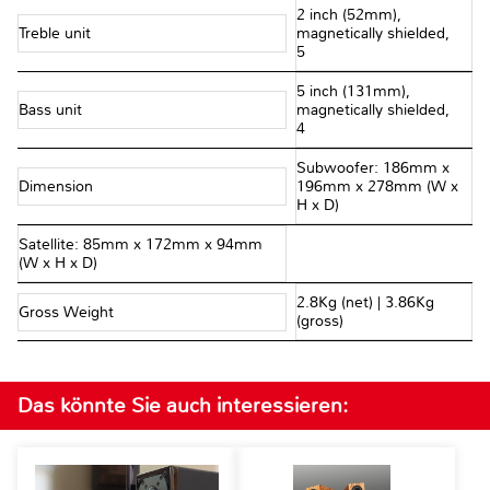
2 inch (52mm),
Treble unit
magnetically shielded,
5Ω
5 inch (131mm),
Bass unit
magnetically shielded,
4Ω
Subwoofer: 186mm x
Dimension
196mm x 278mm (W x
H x D)
Satellite: 85mm x 172mm x 94mm
(W x H x D)
2.8Kg (net) | 3.86Kg
Gross Weight
(gross)
Das könnte Sie auch interessieren: