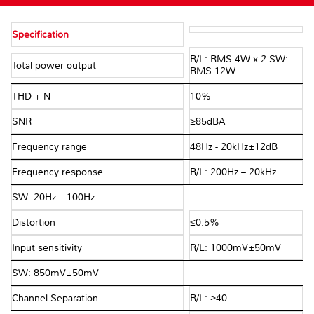
Specification
R/L: RMS 4W x 2 SW:
Total power output
RMS 12W
THD + N
10%
SNR
≥85dBA
Frequency range
48Hz - 20kHz±12dB
Frequency response
R/L: 200Hz – 20kHz
SW: 20Hz – 100Hz
Distortion
≤0.5%
Input sensitivity
R/L: 1000mV±50mV
SW: 850mV±50mV
Channel Separation
R/L: ≥40