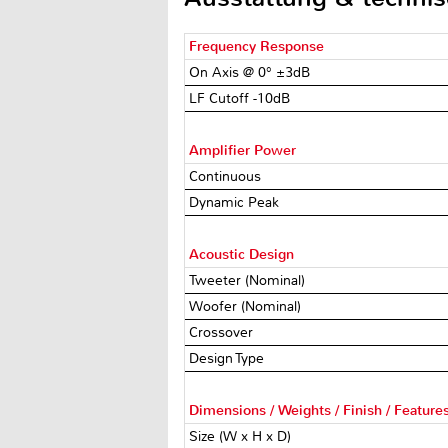
Frequency Response
On Axis @ 0° ±3dB
LF Cutoff -10dB
Amplifier Power
Continuous
Dynamic Peak
Acoustic Design
Tweeter (Nominal)
Woofer (Nominal)
Crossover
Design Type
Dimensions / Weights / Finish / Feature
Size (W x H x D)