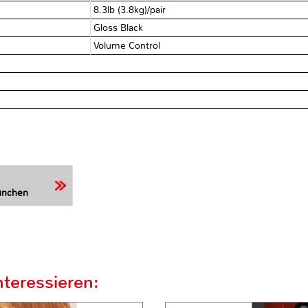
8.3lb (3.8kg)/pair
Gloss Black
Volume Control
ünchen
teressieren: