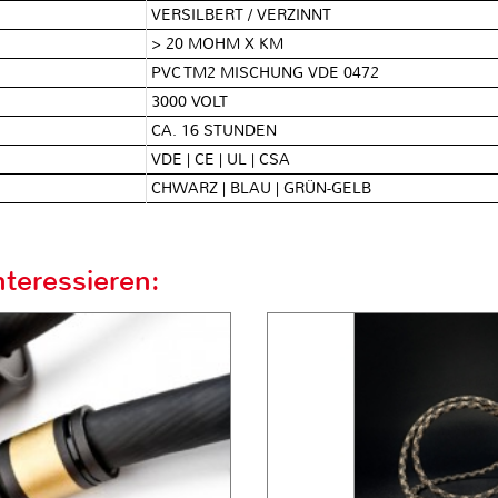
VERSILBERT / VERZINNT
> 20 MOHM X KM
PVC TM2 MISCHUNG VDE 0472
3000 VOLT
CA. 16 STUNDEN
VDE | CE | UL | CSA
CHWARZ | BLAU | GRÜN-GELB
teressieren: