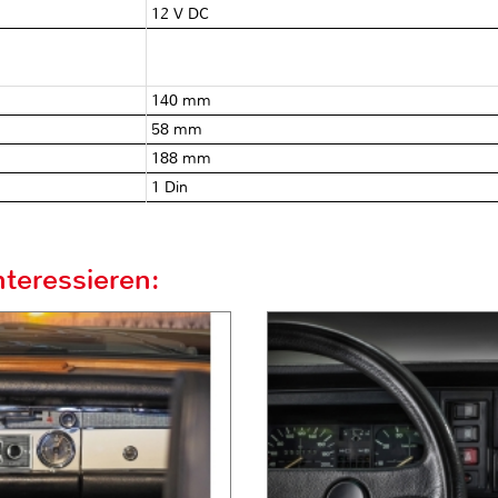
12 V DC
140 mm
58 mm
188 mm
1 Din
teressieren: