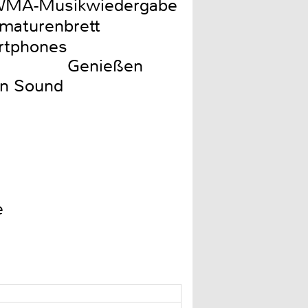
/WMA-Musikwiedergabe
rmaturenbrett
artphones
Genießen
en Sound
e