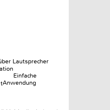
 über Lautsprecher
ation
Einfache
Anwendung
t