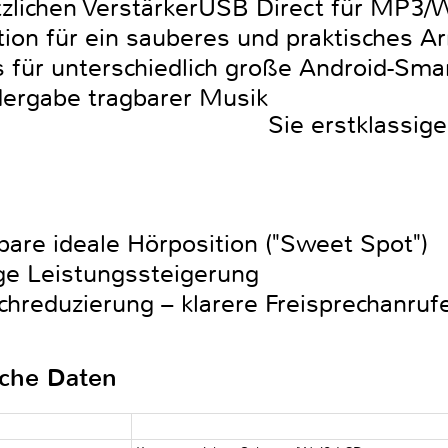
zlichen Verstärker
USB Direct für MP3
tion für ein sauberes und praktisches A
ss für unterschiedlich große Android-Sm
dergabe tragbarer Musik
Sie erstklassig
bare ideale Hörposition ("Sweet Spot")
ge Leistungssteigerung
chreduzierung – klarere Freisprechanruf
sche Daten