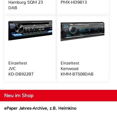
Hamburg SQM 23
PMX-HD9813
DAB
Einzeltest
Einzeltest
JVC
Kenwood
KD-DB922BT
KMM-BT508DAB
Neu im Shop
ePaper Jahres-Archive, z.B. Heimkino