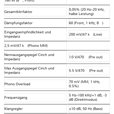
160 W (8 Ω, Front)
0,05% (20 Hz–20 kHz,
Gesamtklirrfaktor
halbe Leistung)
Dämpfungsfaktor
60 (Front, 1 kHz, 8 Ω)
Eingangsempfindlichkeit und
200 mV/47 kΩ (Line)
Impedanz
2,5 mV/47 kΩ (Phono MM)
Nennausgangspegel Cinch und
1.0 V/470 Ω (Pre out)
Impedanz
Max Ausgangspegel Cinch und
5.5 V/470 Ω (Pre out)
Impedanz
70 mV (MM, 1 kHz,
Phono Overload
0.5%)
5 Hz–100 kHz/+1 dB, -3
Frequenzgang
dB (Direktmodus)
Klangregler
±10 dB, 50 Hz (Bass)