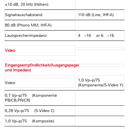
±10 dB, 20 kHz (Höhen)
Signalrauschabstand
110 dB (Line, IHF-A)
80 dB (Phono MM, IHF-A)
Lautsprecherimpedanz
4 Ω–16 Ω or 6 Ω–16 Ω
Video
Eingangsempfindlichkeit/Ausgangspegel
und Impedanz
1,0 Vp–p/75 Ω
Video
(Komponente/S-Video Y)
0,7 Vp–p/75 Ω (Komponente
PB/CB,PR/CR)
0,28 Vp–p/75 Ω (S-Video C)
1,0 Vp–p/75 Ω (Komposite)