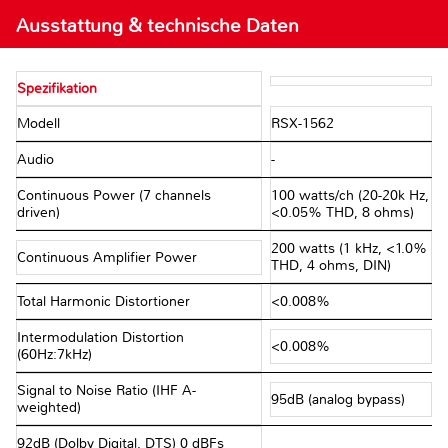
Ausstattung & technische Daten
Spezifikation
Modell
RSX-1562
Audio
-
Continuous Power (7 channels
100 watts/ch (20-20k Hz,
driven)
<0.05% THD, 8 ohms)
200 watts (1 kHz, <1.0%
Continuous Amplifier Power
THD, 4 ohms, DIN)
Total Harmonic Distortioner
<0.008%
Intermodulation Distortion
<0.008%
(60Hz:7kHz)
Signal to Noise Ratio (IHF A-
95dB (analog bypass)
weighted)
92dB (Dolby Digital, DTS) 0 dBFs