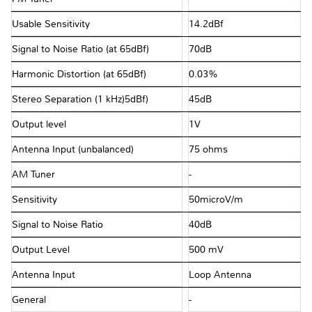
Usable Sensitivity
14.2dBf
Signal to Noise Ratio (at 65dBf)
70dB
Harmonic Distortion (at 65dBf)
0.03%
Stereo Separation (1 kHz)5dBf)
45dB
Output level
1V
Antenna Input (unbalanced)
75 ohms
AM Tuner
-
Sensitivity
50microV/m
Signal to Noise Ratio
40dB
Output Level
500 mV
Antenna Input
Loop Antenna
General
-