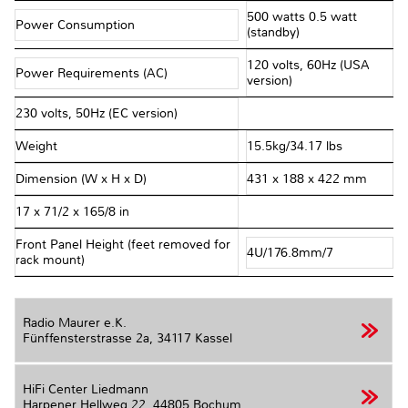
500 watts 0.5 watt
Power Consumption
(standby)
120 volts, 60Hz (USA
Power Requirements (AC)
version)
230 volts, 50Hz (EC version)
Weight
15.5kg/34.17 lbs
Dimension (W x H x D)
431 x 188 x 422 mm
17 x 71/2 x 165/8 in
Front Panel Height (feet removed for
4U/176.8mm/7
rack mount)
Radio Maurer e.K.
Fünffensterstrasse 2a,
34117 Kassel
HiFi Center Liedmann
Harpener Hellweg 22,
44805 Bochum