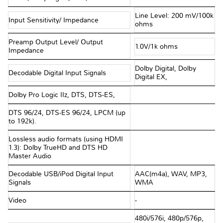
Line Level: 200 mV/100k
Input Sensitivity/ Impedance
ohms
Preamp Output Level/ Output
1.0V/1k ohms
Impedance
Dolby Digital, Dolby
Decodable Digital Input Signals
Digital EX,
Dolby Pro Logic IIz, DTS, DTS-ES,
DTS 96/24, DTS-ES 96/24, LPCM (up
to 192k).
Lossless audio formats (using HDMI
1.3): Dolby TrueHD and DTS HD
Master Audio
Decodable USB/iPod Digital Input
AAC(m4a), WAV, MP3,
Signals
WMA
Video
-
480i/576i, 480p/576p,