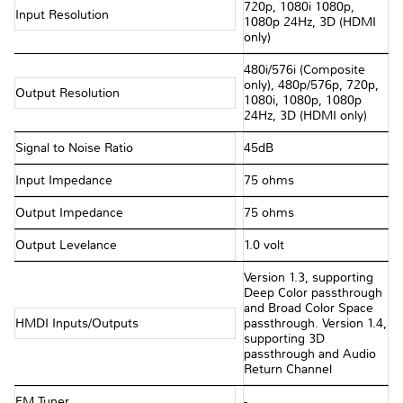
720p, 1080i 1080p,
Input Resolution
1080p 24Hz, 3D (HDMI
only)
480i/576i (Composite
only), 480p/576p, 720p,
Output Resolution
1080i, 1080p, 1080p
24Hz, 3D (HDMI only)
Signal to Noise Ratio
45dB
Input Impedance
75 ohms
Output Impedance
75 ohms
Output Levelance
1.0 volt
Version 1.3, supporting
Deep Color passthrough
and Broad Color Space
HMDI Inputs/Outputs
passthrough. Version 1.4,
supporting 3D
passthrough and Audio
Return Channel
FM Tuner
-