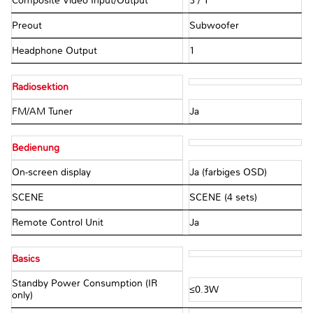
Composite Video Input/Output
3 / 1
Preout
Subwoofer
Headphone Output
1
Radiosektion
FM/AM Tuner
Ja
Bedienung
On-screen display
Ja (farbiges OSD)
SCENE
SCENE (4 sets)
Remote Control Unit
Ja
Basics
Standby Power Consumption (IR
≤0.3W
only)